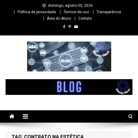
domingo, agosto 09, 2026
Política de privacidade
Termos de uso
Transparência
Área do Aluno
Contato
Master cursos EaD
Especialista em Cursos Online EaD
TAG:
CONTRATO NA ESTÉTICA