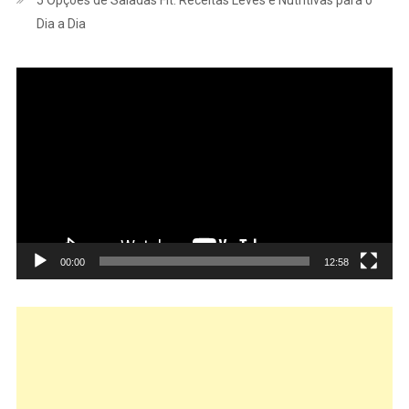
Dia a Dia
Tocador
de
vídeo
00:00
12:58