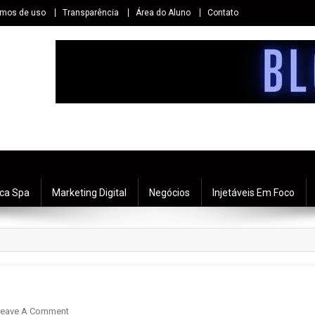
rmos de uso
Transparência
Área do Aluno
Contato
ica Spa
Marketing Digital
Negócios
Injetáveis Em Foco
eave A Comment