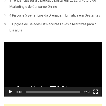
9 Tendências para o Mercado Digital em 2025: O Futuro do
Marketing e do Consumo Online
4 Riscos e 5 Benefícios da Drenagem Linfática em Gestantes
5 Opções de Saladas Fit: Receitas Leves e Nutritivas para o
Dia a Dia
Tocador
de
vídeo
00:00
12:58