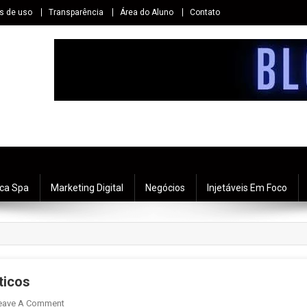
s de uso
Transparência
Área do Aluno
Contato
ica Spa
Marketing Digital
Negócios
Injetáveis Em Foco
ticos
eave A Comment