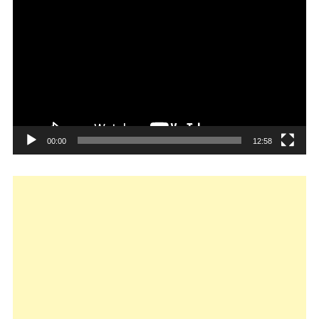
de
vídeo
00:00
12:58