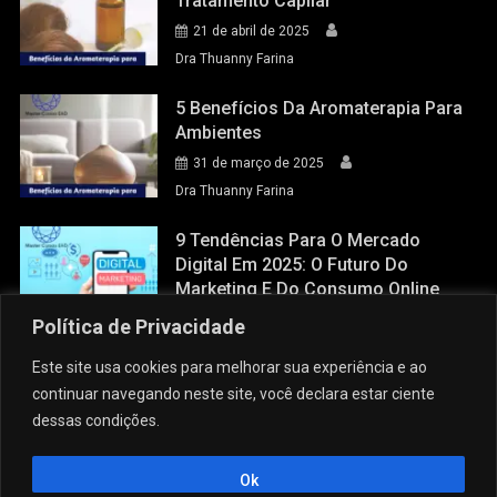
Tratamento Capilar
21 de abril de 2025
Dra Thuanny Farina
5 Benefícios Da Aromaterapia Para
Ambientes
31 de março de 2025
Dra Thuanny Farina
9 Tendências Para O Mercado
Digital Em 2025: O Futuro Do
Marketing E Do Consumo Online
28 de março de 2025
Política de Privacidade
Dra Thuanny Farina
Este site usa cookies para melhorar sua experiência e ao
continuar navegando neste site, você declara estar ciente
dessas condições.
Ok
Copy Blog Master Cursos EaD
|
Theme: News Portal by
Mystery Themes
.