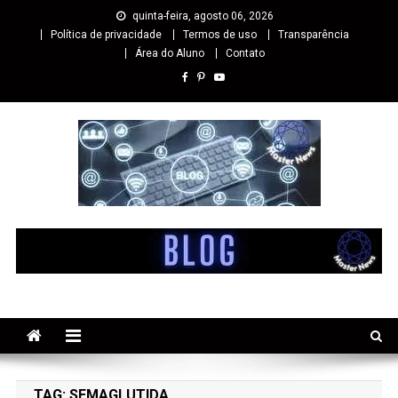
quinta-feira, agosto 06, 2026
Política de privacidade
Termos de uso
Transparência
Área do Aluno
Contato
Master cursos EaD
Especialista em Cursos Online EaD
TAG:
SEMAGLUTIDA