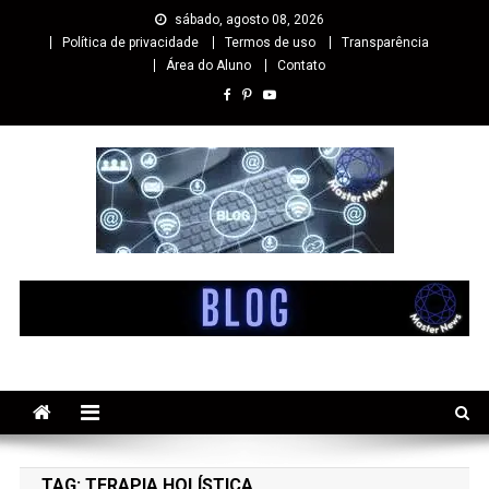
sábado, agosto 08, 2026
Política de privacidade
Termos de uso
Transparência
Área do Aluno
Contato
Master cursos EaD
Especialista em Cursos Online EaD
TAG:
TERAPIA HOLÍSTICA