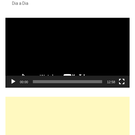
Dia a Dia
Tocador
de
vídeo
00:00
12:58