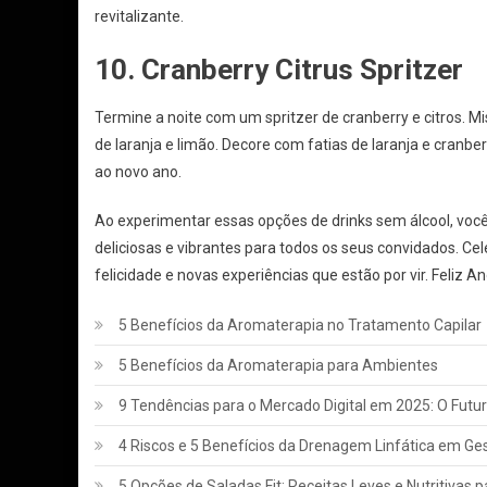
revitalizante.
10. Cranberry Citrus Spritzer
Termine a noite com um spritzer de cranberry e citros. 
de laranja e limão. Decore com fatias de laranja e cranbe
ao novo ano.
Ao experimentar essas opções de drinks sem álcool, vo
deliciosas e vibrantes para todos os seus convidados. Cele
felicidade e novas experiências que estão por vir. Feliz A
5 Benefícios da Aromaterapia no Tratamento Capilar
5 Benefícios da Aromaterapia para Ambientes
9 Tendências para o Mercado Digital em 2025: O Futu
4 Riscos e 5 Benefícios da Drenagem Linfática em Ge
5 Opções de Saladas Fit: Receitas Leves e Nutritivas pa