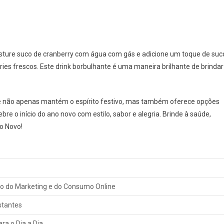
Misture suco de cranberry com água com gás e adicione um toque de suc
rries frescos. Este drink borbulhante é uma maneira brilhante de brindar
cê não apenas mantém o espírito festivo, mas também oferece opções
bre o início do ano novo com estilo, sabor e alegria. Brinde à saúde,
no Novo!
ro do Marketing e do Consumo Online
stantes
ra o Dia a Dia