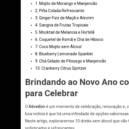
1. Mojito de Morango e Manjericão
2. Piña Colada Refrescante
3. Ginger Fizz de Maçã e Alecrim
4. Sangria de Frutas Tropicais
5. Mocktail de Melancia e Hortelã
6. Coquetel de Romã e Chá de Hibisco
7. Coco Mojito sem Álcool
8. Blueberry Lemonade Sparkler
9. Chá Gelado de Pêssego e Manjericão
10. Cranberry Citrus Spritzer
Brindando ao Novo Ano com
para Celebrar
O
Réveillon
é um momento de celebração, renovação e, cl
boa notícia é que há uma infinidade de opções saborosas
Neste artigo, exploraremos 10 drinks sem álcool que vão
sofisticados e refrescantes.