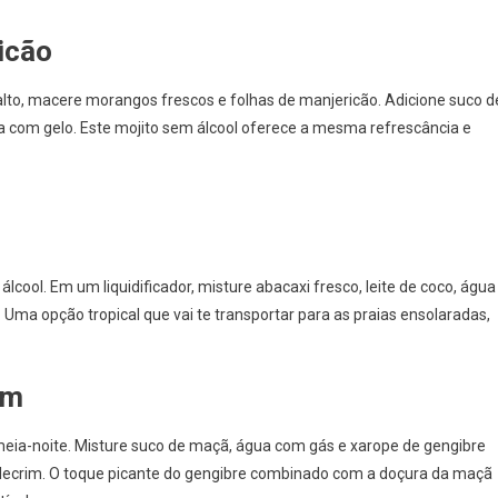
icão
o, macere morangos frescos e folhas de manjericão. Adicione suco d
a com gelo. Este mojito sem álcool oferece a mesma refrescância e
cool. Em um liquidificador, misture abacaxi fresco, leite de coco, água
 Uma opção tropical que vai te transportar para as praias ensolaradas,
im
 meia-noite. Misture suco de maçã, água com gás e xarope de gengibre
alecrim. O toque picante do gengibre combinado com a doçura da maçã