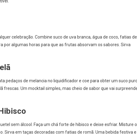
ível.
lquer celebração. Combine suco de uva branca, água de coco, fatias de
ira por algumas horas para que as frutas absorvam os sabores. Sirva
elã
ata pedaços de melancia no liquidificador e coe para obter um suco puro
ã frescas. Um mocktail simples, mas cheio de sabor que vai surpreend
Hibisco
etel sem álcool. Faça um chá forte de hibisco e deixe esfriar. Misture o
. Sirva em taças decoradas com fatias de romã. Uma bebida festiva e