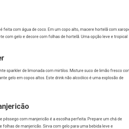
ol é feita com água de coco. Em um copo alto, macere hortelã com xarop
te com gelo e decore com folhas de hortelã. Uma opção leve e tropical
er
nte sparkler de limonada com mirtilos. Misture suco de limão fresco c
ante gelo em copos altos. Este drink não alcoólico é uma explosão de
anjericão
e pêssego com manjericão é a escolha perfeita. Prepare um chá de
e folhas de manjericão. Sirva com gelo para uma bebida leve e