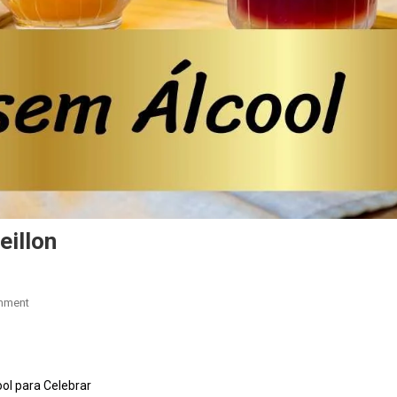
eillon
mment
ol para Celebrar