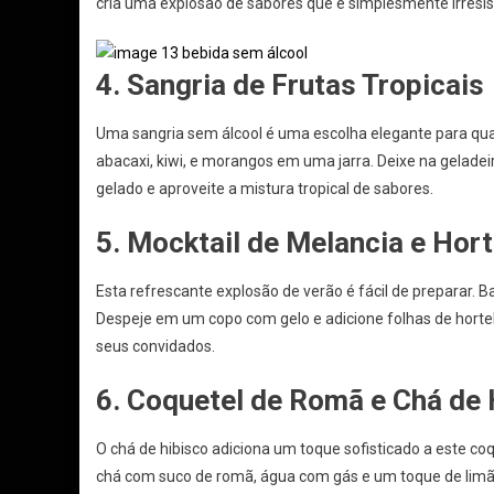
cria uma explosão de sabores que é simplesmente irresist
4. Sangria de Frutas Tropicais
Uma sangria sem álcool é uma escolha elegante para qua
abacaxi, kiwi, e morangos em uma jarra. Deixe na gelade
gelado e aproveite a mistura tropical de sabores.
5. Mocktail de Melancia e Hort
Esta refrescante explosão de verão é fácil de preparar. B
Despeje em um copo com gelo e adicione folhas de hortel
seus convidados.
6. Coquetel de Romã e Chá de 
O chá de hibisco adiciona um toque sofisticado a este coqu
chá com suco de romã, água com gás e um toque de limão