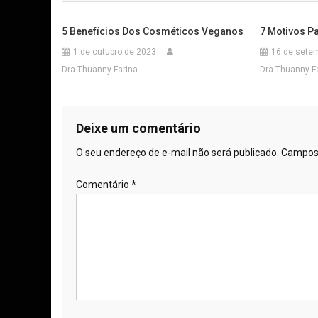
5 Benefícios Dos Cosméticos Veganos
7 Motivos P
1 de outubro de 2023
16 de sete
Dra Thuanny Farina
Dra Thuanny F
Deixe um comentário
O seu endereço de e-mail não será publicado.
Campos 
Comentário
*