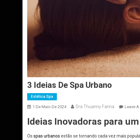
3 Ideias De Spa Urbano
Estética Spa
Dra Thuanny Farina
1 De Maio De 2024
Leave A
Ideias Inovadoras para u
Os
spas urbanos
estão se tornando cada vez mais popula