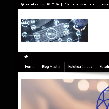
sábado, agosto 08, 2026
Política de privacidade
Termo
Master cursos EaD
Especialista em Cursos Online EaD
Home
Blog Master
Estética Cursos
Estét