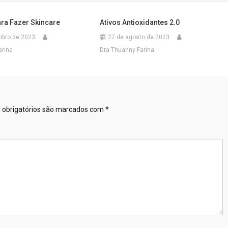
ara Fazer Skincare
Ativos Antioxidantes 2.0
mbro de 2023
27 de agosto de 2023
arina
Dra Thuanny Farina
obrigatórios são marcados com
*