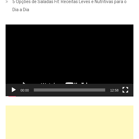
5 Opções de Saladas Fit: Receitas Leves e Nutritivas para o
Dia a Dia
Tocador
de
vídeo
00:00
12:58