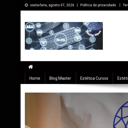
sexta-feira, agosto 07, 2026
Política de privacidade
Te
Master cursos EaD
Especialista em Cursos Online EaD
Home
Blog Master
Estética Cursos
Estét