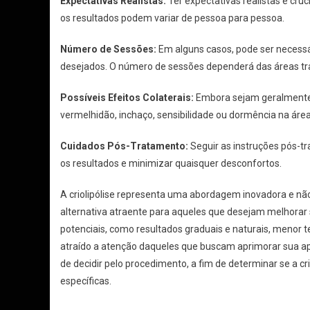
Expectativas Realistas:
Ter expectativas realistas é cruc
os resultados podem variar de pessoa para pessoa.
Número de Sessões:
Em alguns casos, pode ser necessár
desejados. O número de sessões dependerá das áreas tra
Possíveis Efeitos Colaterais:
Embora sejam geralmente le
vermelhidão, inchaço, sensibilidade ou dormência na área
Cuidados Pós-Tratamento:
Seguir as instruções pós-tr
os resultados e minimizar quaisquer desconfortos.
A criolipólise representa uma abordagem inovadora e nã
alternativa atraente para aqueles que desejam melhorar 
potenciais, como resultados graduais e naturais, menor t
atraído a atenção daqueles que buscam aprimorar sua apa
de decidir pelo procedimento, a fim de determinar se a c
específicas.