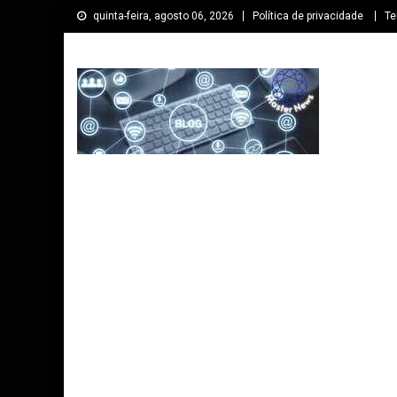
quinta-feira, agosto 06, 2026
Política de privacidade
Te
Master cursos EaD
Especialista em Cursos Online EaD