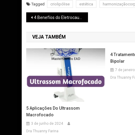
Tagged
criolipólise
estética
harmonizaçãocorp
4 Benefíos do Eletrocautério
VEJA TAMBÉM
4 Tratament
Bipolar
7 de janeir
Dra Thuanny F
5 Aplicações Do Ultrassom
Macrofocado
3 de junho de 2024
Dra Thuanny Farina