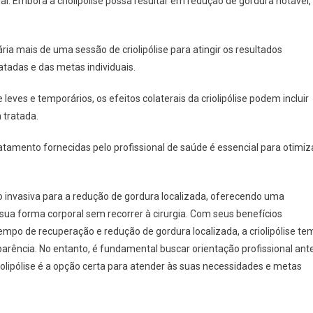
ial. Embora a criolipólise possa resultar em redução de gordura notável,
ia mais de uma sessão de criolipólise para atingir os resultados
tadas e das metas individuais.
ves e temporários, os efeitos colaterais da criolipólise podem incluir
 tratada.
atamento fornecidas pelo profissional de saúde é essencial para otimiz
o invasiva para a redução de gordura localizada, oferecendo uma
sua forma corporal sem recorrer à cirurgia. Com seus benefícios
empo de recuperação e redução de gordura localizada, a criolipólise te
rência. No entanto, é fundamental buscar orientação profissional ant
riolipólise é a opção certa para atender às suas necessidades e metas