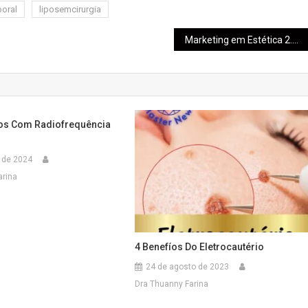
oral
liposemcirurgia
Marketing em Estética 2.0
os Com Radiofrequência
o de 2024
arina
4 Benefíos Do Eletrocautério
24 de agosto de 2023
Dra Thuanny Farina