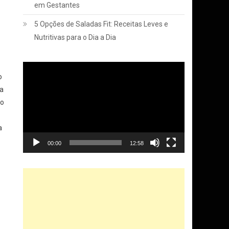
em Gestantes
5 Opções de Saladas Fit: Receitas Leves e
Nutritivas para o Dia a Dia
Tocador
o
de
ma
vídeo
do
a
00:00
12:58