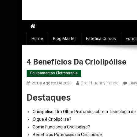
Home
Blog Master
Estética Cursos
Estét
4 Benefícios Da Criolipólise
Equipamentos Eletroterapia
Dra Thuanny Farina
25 De Agosto De 2023
Lea
Destaques
Criolipólise: Um Olhar Profundo sobre a Tecnologia 
O que é Criolipólise?
Como Funciona a Criolipólise?
Benefícios Potenciais da Criolipólise: