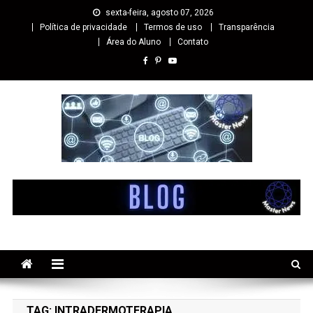
sexta-feira, agosto 07, 2026
Política de privacidade
Termos de uso
Transparência
Área do Aluno
Contato
Master cursos EaD
Especialista em Cursos Online EaD
TAG:
INTRADERMOTERAPIA