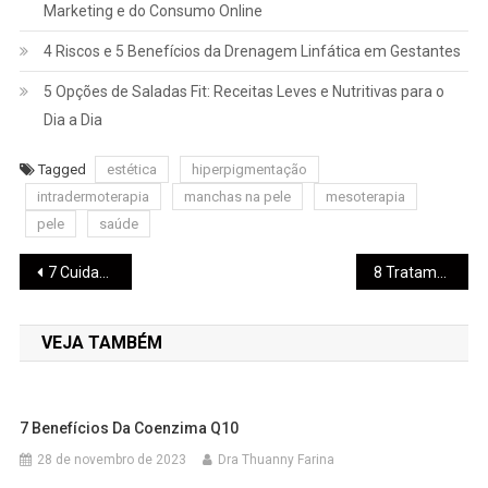
Marketing e do Consumo Online
4 Riscos e 5 Benefícios da Drenagem Linfática em Gestantes
5 Opções de Saladas Fit: Receitas Leves e Nutritivas para o
Dia a Dia
Tagged
estética
hiperpigmentação
intradermoterapia
manchas na pele
mesoterapia
pele
saúde
7 Cuidados com Alimentos Crus
8 Tratamentos para Gordura Localizada
VEJA TAMBÉM
7 Benefícios Da Coenzima Q10
28 de novembro de 2023
Dra Thuanny Farina