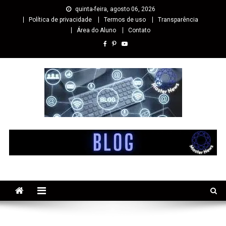
quinta-feira, agosto 06, 2026
Política de privacidade
Termos de uso
Transparência
Área do Aluno
Contato
Master cursos EaD
Especialista em Cursos Online EaD